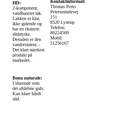
Kontaktinformationer
HD:
Thomas Perto
2-komponent,
Petersmindevej
vandbaseret lak.
151
Lakken er klar,
8520 Lystrup
ikke gulende og
Telefon:
har en ekstrem
86224569
slidstyrke.
Mobil:
Desuden er den
51256167
vandresistent. -
Det klart stærkest
produkt på
markedet.
Bona naturale:
Udseende som
det afslebne gulv.
Kan klare hårdt
slid.