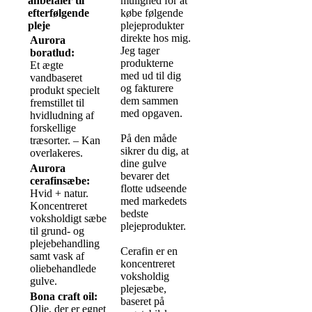
anbefaler til
mulighed for at
efterfølgende
købe følgende
pleje
plejeprodukter
direkte hos mig.
Aurora
Jeg tager
boratlud:
produkterne
Et ægte
med ud til dig
vandbaseret
og fakturere
produkt specielt
dem sammen
fremstillet til
med opgaven.
hvidludning af
forskellige
På den måde
træsorter. – Kan
sikrer du dig, at
overlakeres.
dine gulve
Aurora
bevarer det
cerafinsæbe:
flotte udseende
Hvid + natur.
med markedets
Koncentreret
bedste
voksholdigt sæbe
plejeprodukter.
til grund- og
plejebehandling
Cerafin er en
samt vask af
koncentreret
oliebehandlede
voksholdig
gulve.
plejesæbe,
Bona craft oil:
baseret på
Olie, der er egnet