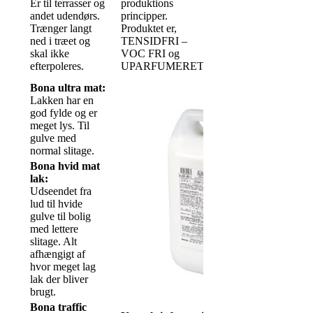
Er til terrasser og
produktions
andet udendørs.
principper.
Trænger langt
Produktet er,
ned i træet og
TENSIDFRI –
skal ikke
VOC FRI og
efterpoleres.
UPARFUMERET
Bona ultra mat:
Lakken har en
god fylde og er
meget lys. Til
gulve med
normal slitage.
Bona hvid mat
lak:
Udseendet fra
lud til hvide
gulve til bolig
med lettere
slitage. Alt
afhængigt af
hvor meget lag
lak der bliver
brugt.
Bona traffic