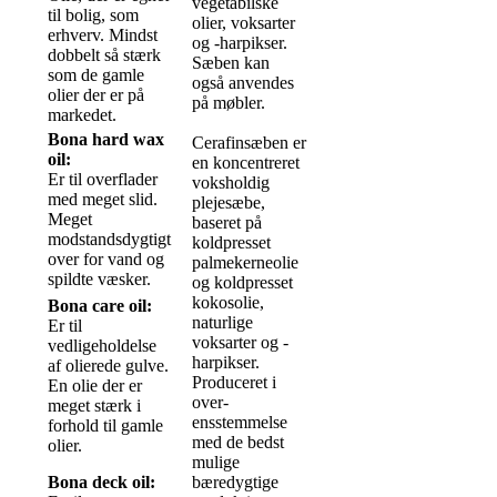
vegetabilske
til bolig, som
olier, voksarter
erhverv. Mindst
og -harpikser.
dobbelt så stærk
Sæben kan
som de gamle
også anvendes
olier der er på
på møbler.
markedet.
Bona hard wax
Cerafinsæben er
oil:
en koncentreret
Er til overflader
voksholdig
med meget slid.
plejesæbe,
Meget
baseret på
modstandsdygtigt
koldpresset
over for vand og
palmekerneolie
spildte væsker.
og koldpresset
kokosolie,
Bona care oil:
naturlige
Er til
voksarter og -
vedligeholdelse
harpikser.
af olierede gulve.
Produceret i
En olie der er
over-
meget stærk i
ensstemmelse
forhold til gamle
med de bedst
olier.
mulige
Bona deck oil:
bæredygtige