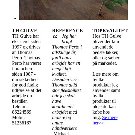
TH GULVE
REFERENCE
TOPKVALITET
“
TH Gulve har
Jeg har
Hos TH Gulve
eksisteret siden
brugt
bliver der kun
1997 og drives
Thomas Perto i
anvendt de
af Thomas
adskillige år,
bedste lakker,
Perto. Thomas
fordi hans
olier og sæber
Perto har været
arbejde har en
på markedet.
i branchen
meget høj
siden 1987 -
kvalitet.
Læs mere om
din sikkerhed
Desuden viser
hvilke
for god faglig
Thomas altid
produkter jeg
udførelse af det
stor fleksibilitet
anvender samt
arbejde du
når jeg skal
hvilke
bestiller.
have
produkter til
Telefon:
koordineret
pleje du kan
86224569
arbejdet med
købe hos
Mobil:
malere og
mig.
Se mere
51256167
andre
her>>
håndværkere
Michael